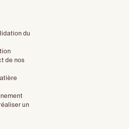
lidation du
tion
ct de nos
matière
onnement
réaliser un