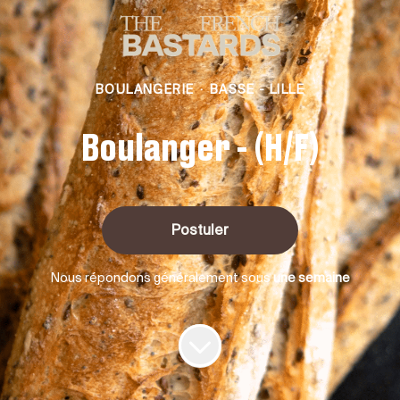
BOULANGERIE
·
BASSE - LILLE
Boulanger - (H/F)
Postuler
Nous répondons généralement sous
une semaine