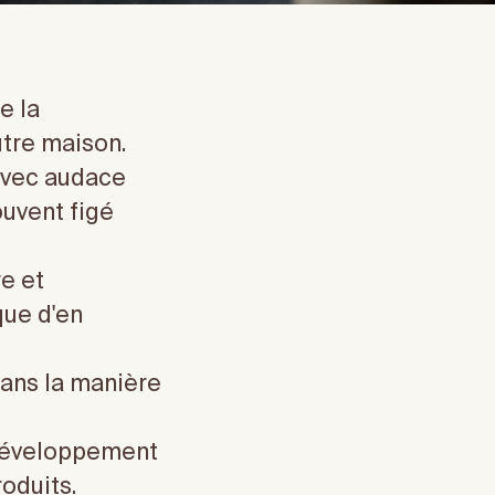
e la
tre maison.
 avec audace
ouvent figé
e et
que d'en
dans la manière
t développement
oduits.